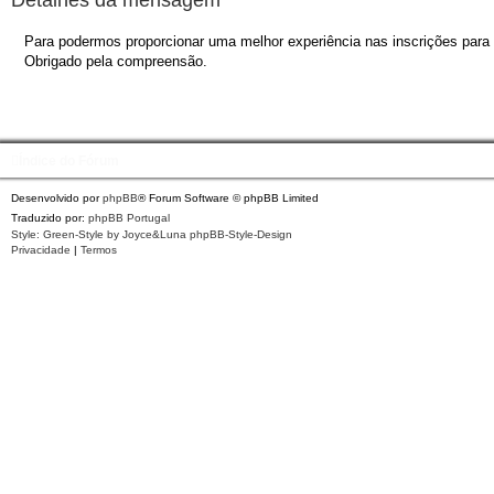
Para podermos proporcionar uma melhor experiência nas inscrições para o
Obrigado pela compreensão.
Índice do Fórum
Desenvolvido por
phpBB
® Forum Software © phpBB Limited
Traduzido por:
phpBB Portugal
Style: Green-Style by Joyce&Luna
phpBB-Style-Design
Privacidade
|
Termos