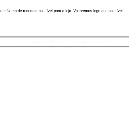
 o máximo de recursos possível para a loja. Voltaremos logo que possível.
Contacte-nos
Políticas
O Fuso Horário do Fórum é
UTC+01:00