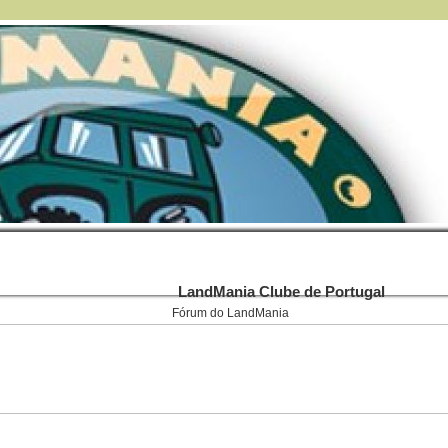
LandMania Clube de Portugal
Fórum do LandMania