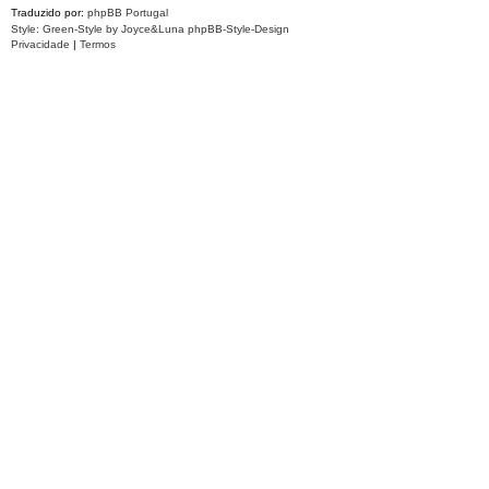
Traduzido por:
phpBB Portugal
Style: Green-Style by Joyce&Luna
phpBB-Style-Design
Privacidade
|
Termos