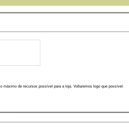
 o máximo de recursos possível para a loja. Voltaremos logo que possível.
Contacte-nos
Políticas
O Fuso Horário do Fórum é
UTC+01:00