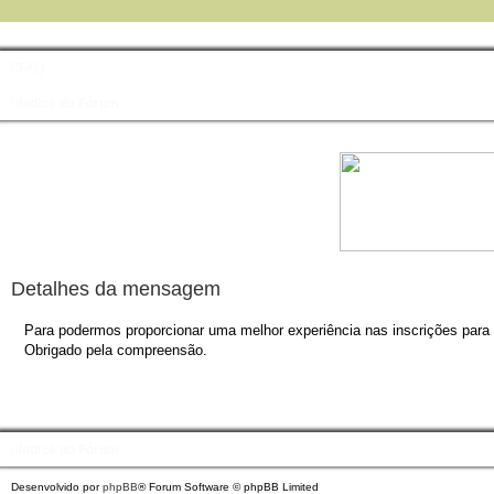
FAQ
Índice do Fórum
Detalhes da mensagem
Para podermos proporcionar uma melhor experiência nas inscrições para o
Obrigado pela compreensão.
Índice do Fórum
Desenvolvido por
phpBB
® Forum Software © phpBB Limited