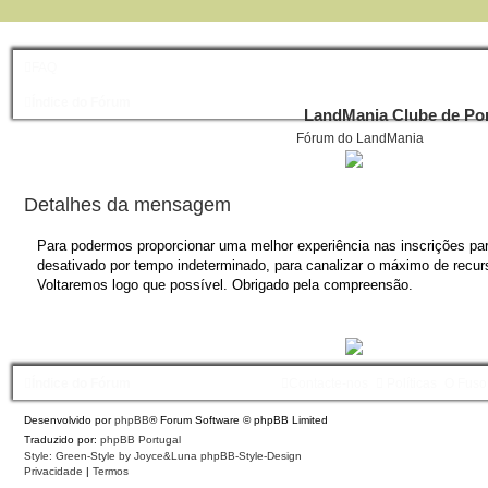
FAQ
Índice do Fórum
LandMania Clube de Por
Fórum do LandMania
Detalhes da mensagem
Para podermos proporcionar uma melhor experiência nas inscrições para
desativado por tempo indeterminado, para canalizar o máximo de recurs
Voltaremos logo que possível. Obrigado pela compreensão.
Índice do Fórum
Contacte-nos
Políticas
O Fuso
Desenvolvido por
phpBB
® Forum Software © phpBB Limited
Traduzido por:
phpBB Portugal
Style: Green-Style by Joyce&Luna
phpBB-Style-Design
Privacidade
|
Termos