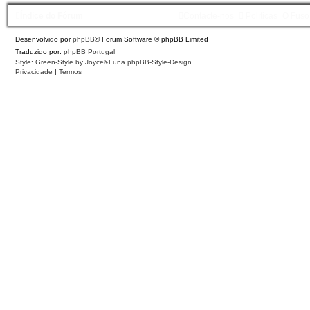
Índice do Fórum
Contacte-nos
Políticas
O Fuso
Desenvolvido por
phpBB
® Forum Software © phpBB Limited
Traduzido por:
phpBB Portugal
Style: Green-Style by Joyce&Luna
phpBB-Style-Design
Privacidade
|
Termos