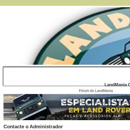
FAQ
Índice do Fórum
Contacte o Administrador
LandMania C
Fórum do LandMania
Contacte o Administrador