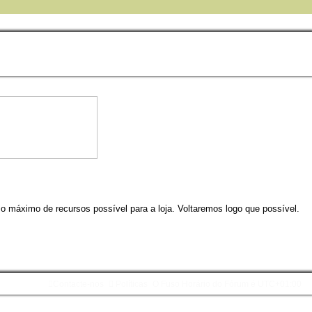
 o máximo de recursos possível para a loja. Voltaremos logo que possível.
Contacte-nos
Políticas
O Fuso Horário do Fórum é
UTC+01:00