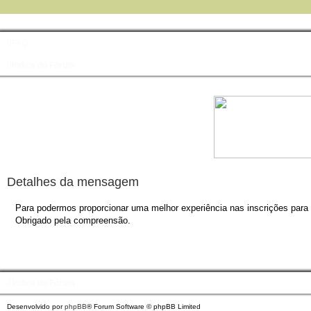
FAQ
Índice do Fórum
Detalhes da mensagem
Para podermos proporcionar uma melhor experiência nas inscrições para o
Obrigado pela compreensão.
Índice do Fórum
Desenvolvido por
phpBB
® Forum Software © phpBB Limited