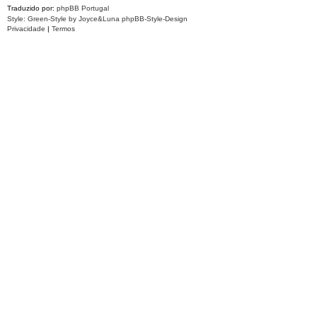
Traduzido por:
phpBB Portugal
Style: Green-Style by Joyce&Luna
phpBB-Style-Design
Privacidade
|
Termos