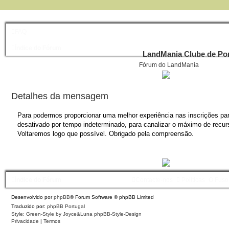
FAQ
Índice do Fórum
LandMania Clube de Por
Fórum do LandMania
Detalhes da mensagem
Para podermos proporcionar uma melhor experiência nas inscrições para
desativado por tempo indeterminado, para canalizar o máximo de recurs
Voltaremos logo que possível. Obrigado pela compreensão.
Índice do Fórum
Contacte-nos
Políticas
O Fuso
Desenvolvido por
phpBB
® Forum Software © phpBB Limited
Traduzido por:
phpBB Portugal
Style: Green-Style by Joyce&Luna
phpBB-Style-Design
Privacidade
|
Termos