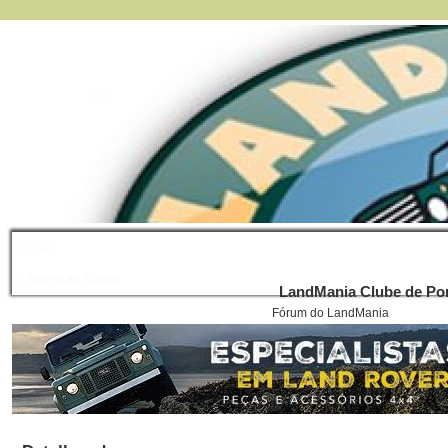
FAQ
Índice do Fórum
LandMania Clube de Por
Fórum do LandMania