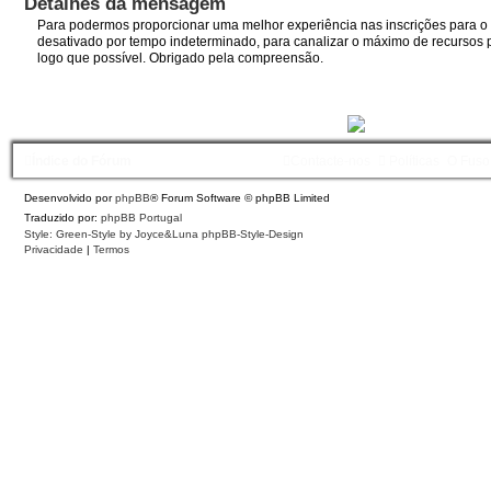
Detalhes da mensagem
Para podermos proporcionar uma melhor experiência nas inscrições para o I
desativado por tempo indeterminado, para canalizar o máximo de recursos p
logo que possível. Obrigado pela compreensão.
Índice do Fórum
Contacte-nos
Políticas
O Fuso
Desenvolvido por
phpBB
® Forum Software © phpBB Limited
Traduzido por:
phpBB Portugal
Style: Green-Style by Joyce&Luna
phpBB-Style-Design
Privacidade
|
Termos