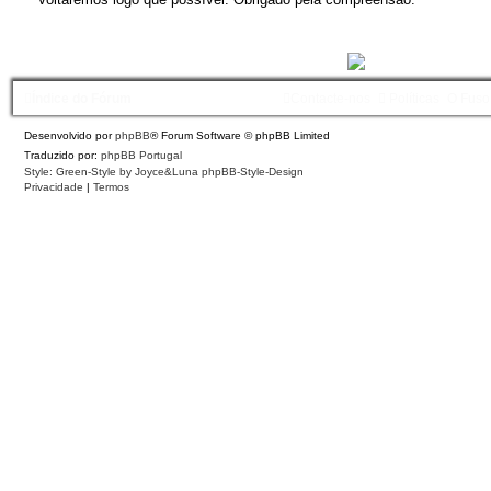
Índice do Fórum
Contacte-nos
Políticas
O Fuso
Desenvolvido por
phpBB
® Forum Software © phpBB Limited
Traduzido por:
phpBB Portugal
Style: Green-Style by Joyce&Luna
phpBB-Style-Design
Privacidade
|
Termos