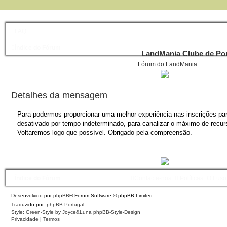
FAQ
Índice do Fórum
LandMania Clube de Por
Fórum do LandMania
Detalhes da mensagem
Para podermos proporcionar uma melhor experiência nas inscrições para
desativado por tempo indeterminado, para canalizar o máximo de recurs
Voltaremos logo que possível. Obrigado pela compreensão.
Índice do Fórum
Contacte-nos
Políticas
O Fuso
Desenvolvido por
phpBB
® Forum Software © phpBB Limited
Traduzido por:
phpBB Portugal
Style: Green-Style by Joyce&Luna
phpBB-Style-Design
Privacidade
|
Termos