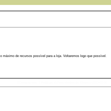
 o máximo de recursos possível para a loja. Voltaremos logo que possível.
Contacte-nos
Políticas
O Fuso Horário do Fórum é
UTC+01:00