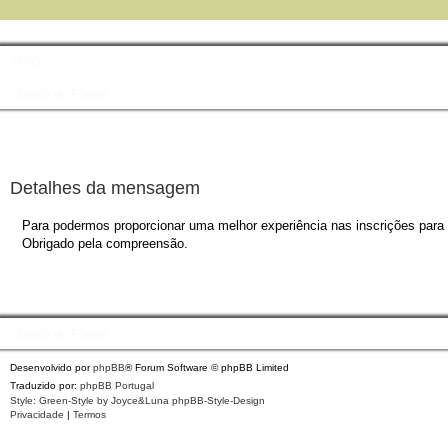
FAQ
Índice do Fórum
Detalhes da mensagem
Para podermos proporcionar uma melhor experiência nas inscrições para o
Obrigado pela compreensão.
Índice do Fórum
Desenvolvido por
phpBB
® Forum Software © phpBB Limited
Traduzido por:
phpBB Portugal
Style: Green-Style by Joyce&Luna
phpBB-Style-Design
Privacidade
|
Termos