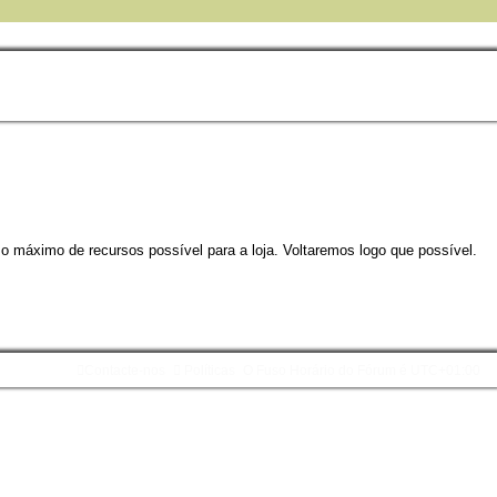
 o máximo de recursos possível para a loja. Voltaremos logo que possível.
Contacte-nos
Políticas
O Fuso Horário do Fórum é
UTC+01:00