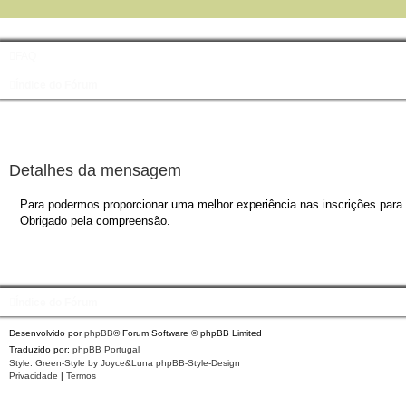
FAQ
Índice do Fórum
Detalhes da mensagem
Para podermos proporcionar uma melhor experiência nas inscrições para o
Obrigado pela compreensão.
Índice do Fórum
Desenvolvido por
phpBB
® Forum Software © phpBB Limited
Traduzido por:
phpBB Portugal
Style: Green-Style by Joyce&Luna
phpBB-Style-Design
Privacidade
|
Termos