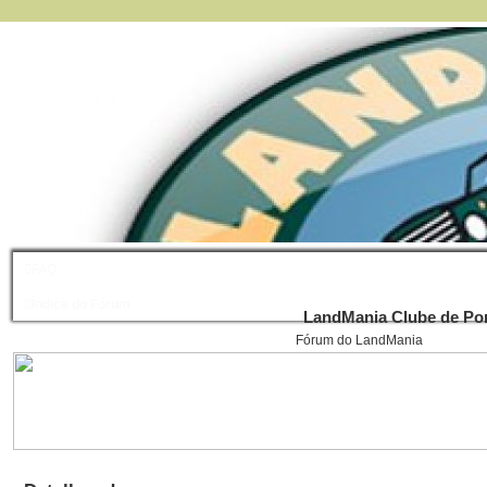
FAQ
Índice do Fórum
LandMania Clube de Por
Fórum do LandMania