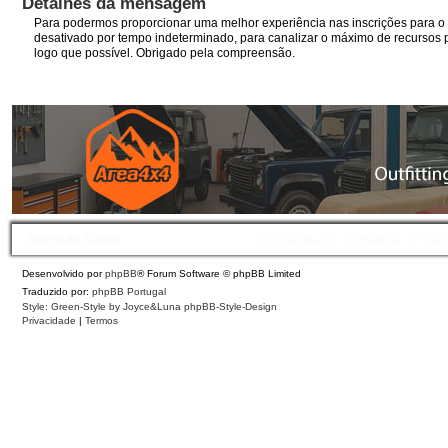
Detalhes da mensagem
Para podermos proporcionar uma melhor experiência nas inscrições para o I
desativado por tempo indeterminado, para canalizar o máximo de recursos p
logo que possível. Obrigado pela compreensão.
Índice do Fórum
Contacte-nos
Políticas
O Fuso
Desenvolvido por
phpBB
® Forum Software © phpBB Limited
Traduzido por:
phpBB Portugal
Style: Green-Style by Joyce&Luna
phpBB-Style-Design
Privacidade
|
Termos