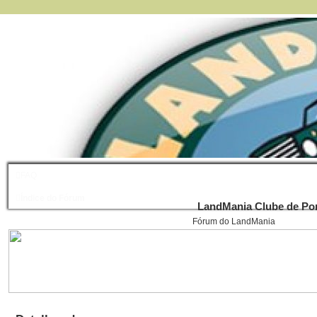
FAQ
Índice do Fórum
LandMania Clube de Por
Fórum do LandMania