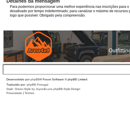
Detalhes da mensagem
Para podermos proporcionar uma melhor experiência nas inscrições para o I
desativado por tempo indeterminado, para canalizar o máximo de recursos p
logo que possível. Obrigado pela compreensão.
Índice do Fórum
Contacte-nos
Políticas
O Fuso
Desenvolvido por
phpBB
® Forum Software © phpBB Limited
Traduzido por:
phpBB Portugal
Style: Green-Style by Joyce&Luna
phpBB-Style-Design
Privacidade
|
Termos