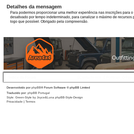
Detalhes da mensagem
Para podermos proporcionar uma melhor experiência nas inscrições para o I
desativado por tempo indeterminado, para canalizar o máximo de recursos p
logo que possível. Obrigado pela compreensão.
Índice do Fórum
Contacte-nos
Políticas
O Fuso
Desenvolvido por
phpBB
® Forum Software © phpBB Limited
Traduzido por:
phpBB Portugal
Style: Green-Style by Joyce&Luna
phpBB-Style-Design
Privacidade
|
Termos