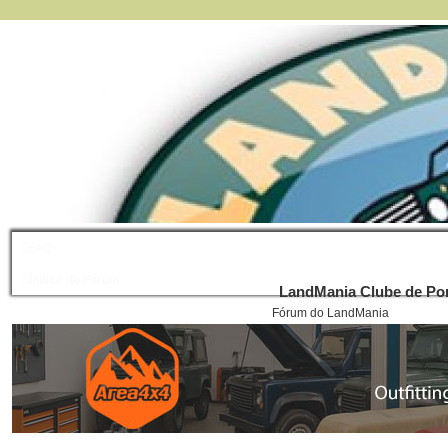
FAQ
Índice do Fórum
LandMania Clube de Por
Fórum do LandMania